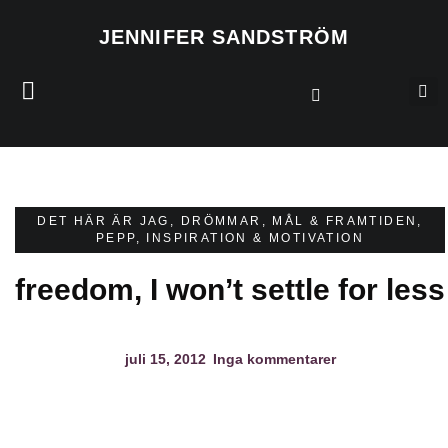
JENNIFER SANDSTRÖM
DET HÄR ÄR JAG
,
DRÖMMAR, MÅL & FRAMTIDEN
,
PEPP, INSPIRATION & MOTIVATION
freedom, I won’t settle for less
juli 15, 2012
Inga kommentarer