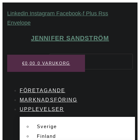
Hoppa
Linkedin
Instagram
Facebook-f
Plus
Rss
till
Envelope
innehåll
JENNIFER SANDSTRÖM
Sök
€
0,00
0
VARUKORG
FÖRETAGANDE
MARKNADSFÖRING
UPPLEVELSER
Sverige
Finland