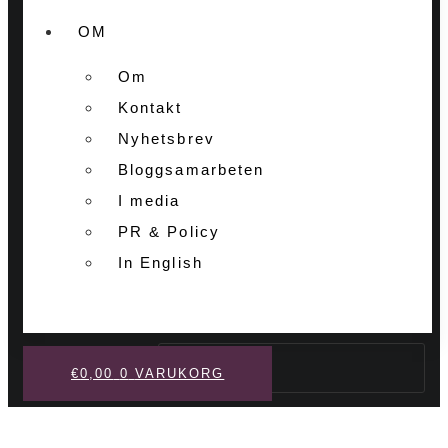
OM
Om
Kontakt
Nyhetsbrev
Bloggsamarbeten
I media
PR & Policy
In English
Sök
€
0,00
0
VARUKORG