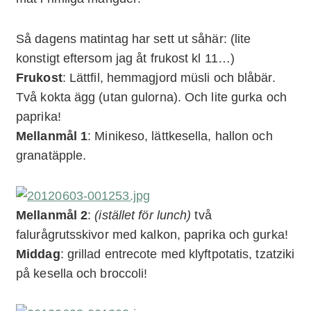
Så dagens matintag har sett ut såhär: (lite
konstigt eftersom jag åt frukost kl 11…)
Frukost
: Lättfil, hemmagjord müsli och blåbär.
Två kokta ägg (utan gulorna). Och lite gurka och
paprika!
Mellanmål 1
: Minikeso, lättkesella, hallon och
granatäpple.
Mellanmål 2
:
(istället för lunch)
två
falurågrutsskivor med kalkon, paprika och gurka!
Middag
: grillad entrecote med klyftpotatis, tzatziki
på kesella och broccoli!