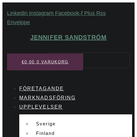
Hoppa
Linkedin
Instagram
Facebook-f
Plus
Rss
till
Envelope
innehåll
JENNIFER SANDSTRÖM
Sök
€
0,00
0
VARUKORG
FÖRETAGANDE
MARKNADSFÖRING
UPPLEVELSER
Sverige
Finland