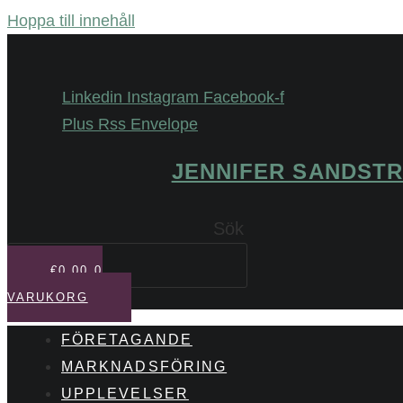
Hoppa till innehåll
Linkedin
Instagram
Facebook-f
Plus
Rss
Envelope
JENNIFER SANDST
Sök
€
0,00
0
VARUKORG
FÖRETAGANDE
MARKNADSFÖRING
UPPLEVELSER