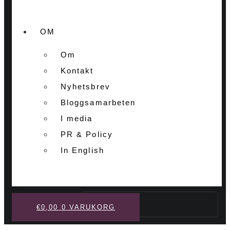
OM
Om
Kontakt
Nyhetsbrev
Bloggsamarbeten
I media
PR & Policy
In English
Sök
€
0,00
0
VARUKORG