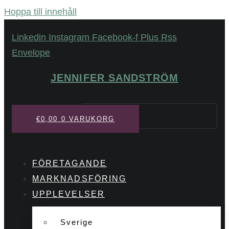
Hoppa till innehåll
Linkedin
Instagram
Facebook-f
Plus
Rss
Envelope
JENNIFER SANDSTRÖM
Sök
€
0,00
0
VARUKORG
FÖRETAGANDE
MARKNADSFÖRING
UPPLEVELSER
Sverige