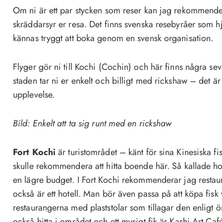
Om ni är ett par stycken som reser kan jag rekommender
skräddarsyr er resa. Det finns svenska resebyråer som h
kännas tryggt att boka genom en svensk organisation.
Flyger gör ni till Kochi (Cochin) och här finns några sevä
staden tar ni er enkelt och billigt med rickshaw – det är
upplevelse.
Bild: Enkelt att ta sig runt med en rickshaw
Fort Kochi
är turistområdet – känt för sina Kinesiska fi
skulle rekommendera att hitta boende här. Så kallade 
en lägre budget. I Fort Kochi rekommenderar jag resta
också är ett hotell. Man bör även passa på att köpa fisk 
restaurangerna med plaststolar som tillagar den enlig
också hitta i området och ett mysigt fik är Kashi Art Café