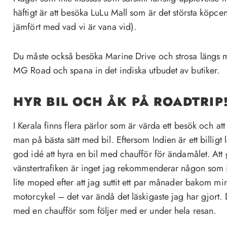
häftigt är att besöka LuLu Mall som är det största köpcent
jämfört med vad vi är vana vid).
Du måste också besöka Marine Drive och strosa längs
MG Road och spana in det indiska utbudet av butiker.
HYR BIL OCH ÅK PÅ ROADTRIP
I Kerala finns flera pärlor som är värda ett besök och att 
man på bästa sätt med bil. Eftersom Indien är ett billigt 
god idé att hyra en bil med chaufför för ändamålet. Att 
vänstertrafiken är inget jag rekommenderar någon som in
lite moped efter att jag suttit ett par månader bakom 
motorcykel – det var ändå det läskigaste jag har gjort. Det
med en chaufför som följer med er under hela resan.