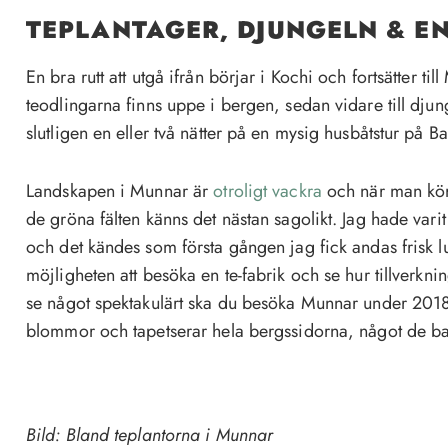
TEPLANTAGER, DJUNGELN & EN
En bra rutt att utgå ifrån börjar i Kochi och fortsätter ti
teodlingarna finns uppe i bergen, sedan vidare till dju
slutligen en eller två nätter på en mysig husbåtstur på B
Landskapen i Munnar är
otroligt vackra
och när man kör
de gröna fälten känns det nästan sagolikt. Jag hade varit
och det kändes som första gången jag fick andas frisk l
möjligheten att besöka en te-fabrik och se hur tillverkning
se något spektakulärt ska du besöka Munnar under 201
blommor och tapetserar hela bergssidorna, något de bar
Bild: Bland teplantorna i Munnar