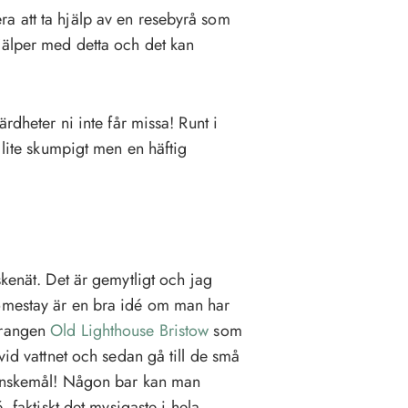
a att ta hjälp av en resebyrå som
jälper med detta och det kan
rdheter ni inte får missa! Runt i
 lite skumpigt men en häftig
skenät. Det är gemytligt och jag
homestay är en bra idé om man har
urangen
Old Lighthouse Bristow
som
vid vattnet och sedan gå till de små
t önskemål! Någon bar kan man
, faktiskt det mysigaste i hela