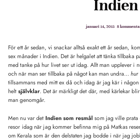
Indien
januari 14, 2015
8 kommenta
För ett år sedan, vi snackar alltså exakt ett år sedan, ko
sex månader i Indien. Det är helgalet att tänka tillbaka p
med tanke på hur livet ser ut idag. Allt man upplever i nu
och när man ser tillbaka på något kan man undra…
hur
tillsammans med mitt ex då och idag är jag kär i någo
helt
självklar
. Det är märkligt det där, med kärlekar blir
man genomgår.
Men nu var det
Indien som resmål
som jag ville prata
resor idag när jag kommer befinna mig på Matkas resemä
om Kerala som är den delstaten jag bodde i när jag job