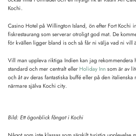
Kochi.
Casino Hotel på Willington Island, ön efter Fort Kochi in
fiskrestaurang som serverar otroligt god mat. De komme
för kvällen ligger bland is och så får ni välja vad ni vill 
Vill man uppleva riktiga Indien kan jag rekommendera 
standard och mer centralt eller
Holiday Inn
som är av lit
och åt av deras fantastiska buffé eller på den italiensk
närmare själva Kochi city.
Bild: Ett ögonblick fångat i Kochi
Något som inte klassas som särskilt turistig upplevelse 