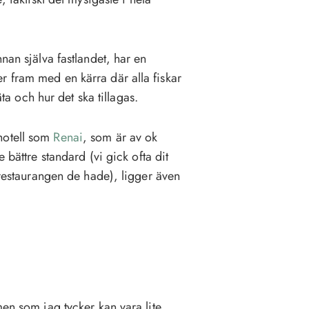
nan själva fastlandet, har en
r fram med en kärra där alla fiskar
äta och hur det ska tillagas.
hotell som
Renai
, som är av ok
e bättre standard (vi gick ofta dit
a restaurangen de hade), ligger även
men som jag tycker kan vara lite