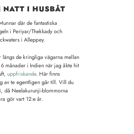
 NATT I HUSBÅT
ll Munnar där de fantastiska
ngeln i Periyar/Thekkady och
ackwaters i Alleppey.
 längs de kringliga vägarna mellan
 6 månader i Indien när jag åkte hit
uft,
uppfriskande
. Här finns
 av te egentligen går till. Vill du
8, då Neelakurunji-blommorna
a gör vart 12:e år.