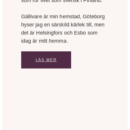
som rör livet som svensk i Finland.
Gällivare är min hemstad, Göteborg
hyser jag en särskild kärlek till, men
det är Helsingfors och Esbo som
idag är mitt
hemma
.
LÄS MER