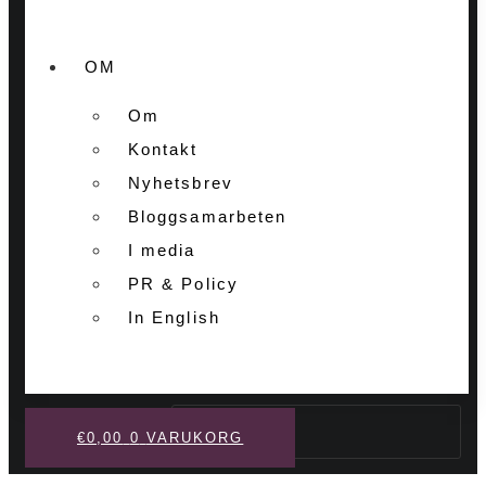
OM
Om
Kontakt
Nyhetsbrev
Bloggsamarbeten
I media
PR & Policy
In English
Sök
€
0,00
0
VARUKORG