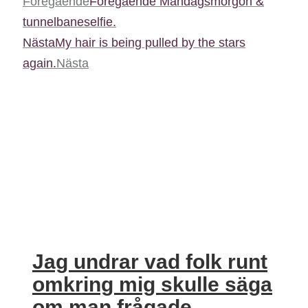
Föregående
Föregående
Måndagsmorgon &
tunnelbaneselfie.
Nästa
My hair is being pulled by the stars
again.
Nästa
Jag undrar vad folk runt
omkring mig skulle säga
om man frågade