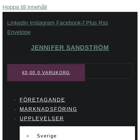
Hoppa till innehåll
Linkedin
Instagram
Facebook-f
Plus
Rss
Envelope
JENNIFER SANDSTRÖM
Sök
€
0,00
0
VARUKORG
FÖRETAGANDE
MARKNADSFÖRING
UPPLEVELSER
Sverige