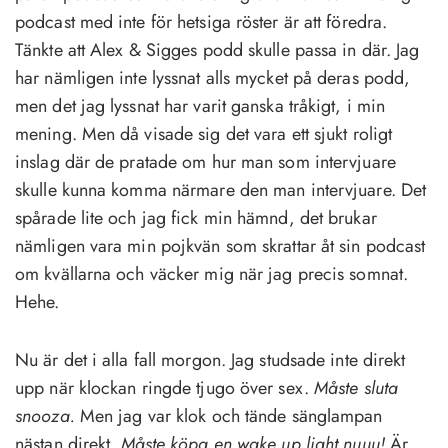
podcast med inte för hetsiga röster är att föredra.
Tänkte att Alex & Sigges podd skulle passa in där. Jag
har nämligen inte lyssnat alls mycket på deras podd,
men det jag lyssnat har varit ganska tråkigt, i min
mening. Men då visade sig det vara ett sjukt roligt
inslag där de pratade om hur man som intervjuare
skulle kunna komma närmare den man intervjuare. Det
spårade lite och jag fick min hämnd, det brukar
nämligen vara min pojkvän som skrattar åt sin podcast
om kvällarna och väcker mig när jag precis somnat.
Hehe.
Nu är det i alla fall morgon. Jag studsade inte direkt
upp när klockan ringde tjugo över sex.
Måste sluta
snooza.
Men jag var klok och tände sänglampan
nästan direkt.
Måste köpa en wake up light nuuu!
Är