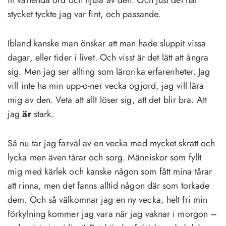
in vartenda ord och njuta av den. Och just det här
stycket tyckte jag var fint, och passande.
Ibland kanske man önskar att man hade sluppit vissa
dagar, eller tider i livet. Och visst är det lätt att ångra
sig. Men jag ser allting som lärorika erfarenheter. Jag
vill inte ha min upp-o-ner vecka ogjord, jag vill lära
mig av den. Veta att allt löser sig, att det blir bra. Att
jag
är
stark.
Så nu tar jag farväl av en vecka med mycket skratt och
lycka men även tårar och sorg. Människor som fyllt
mig med kärlek och kanske någon som fått mina tårar
att rinna, men det fanns alltid någon där som torkade
dem. Och så välkomnar jag en ny vecka, helt fri min
förkylning kommer jag vara när jag vaknar i morgon –