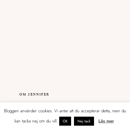
OM JENNIFER
Tidigare egenföretagare som just nu
Bloggen använder cookies. Vi antar att du accepterar detta, men du
leder marknadsföringen av en
kan tacka nej om du vill.
Läs mer
OK
Nej tack
konsultbyrå i Helsingfors.