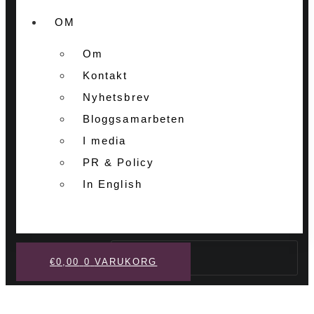
OM
Om
Kontakt
Nyhetsbrev
Bloggsamarbeten
I media
PR & Policy
In English
Sök
€
0,00
0
VARUKORG