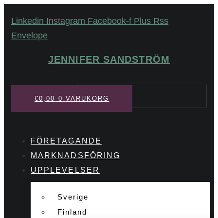
Hoppa
Linkedin
Instagram
Facebook-f
Plus
Rss
till
Envelope
innehåll
JENNIFER SANDSTRÖM
Sök
€
0,00
0
VARUKORG
FÖRETAGANDE
MARKNADSFÖRING
UPPLEVELSER
Sverige
Finland