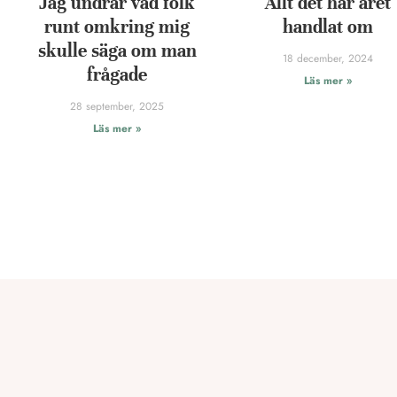
Jag undrar vad folk
Allt det här året
runt omkring mig
handlat om
skulle säga om man
18 december, 2024
frågade
Läs mer »
28 september, 2025
Läs mer »