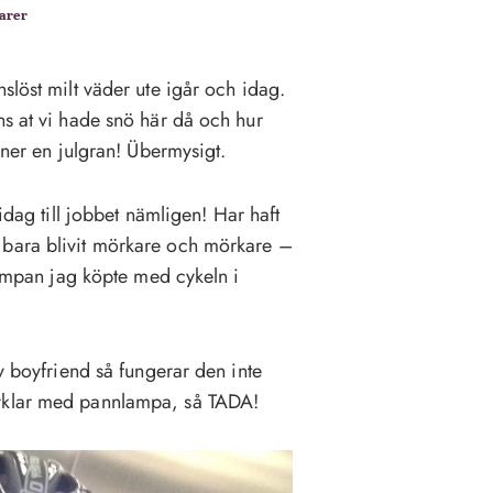
arer
slöst milt väder ute igår och idag.
ns at vi hade snö här då och hur
 ner en julgran! Übermysigt.
idag till jobbet nämligen! Har haft
 bara blivit mörkare och mörkare –
 lampan jag köpte med cykeln i
av boyfriend så fungerar den inte
cyklar med pannlampa, så TADA!