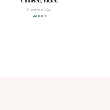
Umbrien, Italien
17 december, 2024
Läs mer »