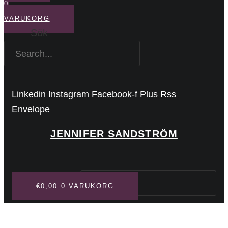
0
VARUKORG
Sök
Linkedin
Instagram
Facebook-f
Plus
Rss
Envelope
JENNIFER SANDSTRÖM
Sök
€
0,00
0
VARUKORG