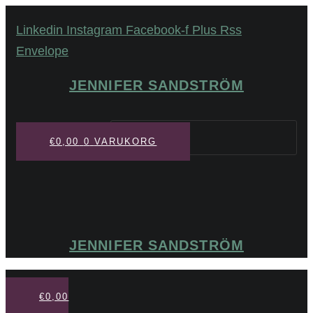
Hoppa
Linkedin
Instagram
Facebook-f
Plus
Rss
till
Envelope
innehåll
JENNIFER SANDSTRÖM
Sök
€
0,00
0
VARUKORG
JENNIFER SANDSTRÖM
€
0,00