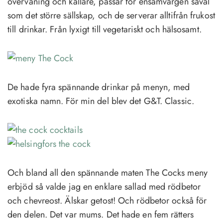
övervåning och källare, passar för ensamvargen såväl
som det större sällskap, och de serverar alltifrån frukost
till drinkar. Från lyxigt till vegetariskt och hälsosamt.
De hade fyra spännande drinkar på menyn, med
exotiska namn. För min del blev det G&T. Classic.
Och bland all den spännande maten The Cocks meny
erbjöd så valde jag en enklare sallad med rödbetor
och chevreost. Älskar getost! Och rödbetor också för
den delen. Det var mums. Det hade en fem rätters