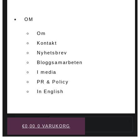
OM
Om
Kontakt
Nyhetsbrev
Bloggsamarbeten
I media
PR & Policy
In English
Sök
€
0,00
0
VARUKORG