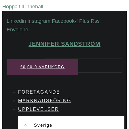
Hoppa till innehåll
Linkedin
Instagram
Facebook-f
Plus
Rss
Envelope
JENNIFER SANDSTRÖM
Sök
€
0,00
0
VARUKORG
FÖRETAGANDE
MARKNADSFÖRING
UPPLEVELSER
Sverige