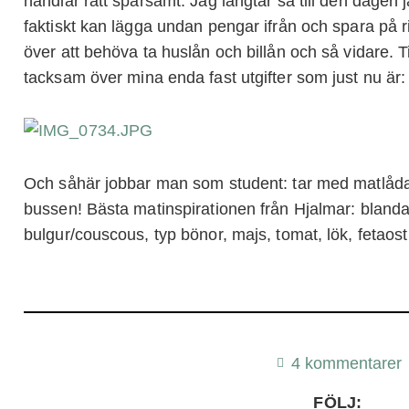
handlar rätt sparsamt. Jag längtar så till den dage
faktiskt kan lägga undan pengar ifrån och spara på r
över att behöva ta huslån och billån och så vidare. Ti
tacksam över mina enda fast utgifter som just nu är:
Och såhär jobbar man som student: tar med matlåda t
bussen! Bästa matinspirationen från Hjalmar: blanda
bulgur/couscous, typ bönor, majs, tomat, lök, fetaost
4 kommentarer
FÖLJ: