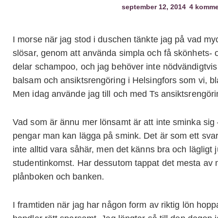
september 12, 2014
4 komme
I morse när jag stod i duschen tänkte jag på vad myck
slösar, genom att använda simpla och få skönhets- 
delar schampoo, och jag behöver inte nödvändigtvi
balsam och ansiktsrengöring i Helsingfors som vi, b
Men idag använde jag till och med Ts ansiktsrengör
Vad som är ännu mer lönsamt är att inte sminka sig 
pengar man kan lägga på smink. Det är som ett svar
inte alltid vara såhär, men det känns bra och lägligt j
studentinkomst. Har dessutom tappat det mesta av m
plånboken och banken.
I framtiden när jag har någon form av riktig lön hopp