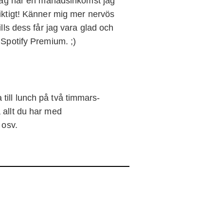
n jag har en månadsinkomst jag
iktigt! Känner mig mer nervös
lls dess får jag vara glad och
 Spotify Premium. ;)
ill lunch på två timmars-
 allt du har med
 osv.