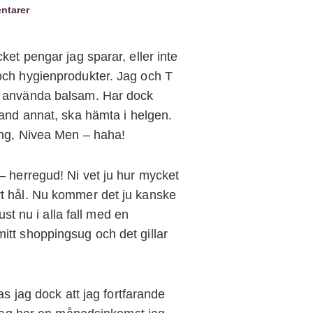
ntarer
et pengar jag sparar, eller inte
och hygienprodukter. Jag och T
s använda balsam. Har dock
land annat, ska hämta i helgen.
ing, Nivea Men – haha!
– herregud! Ni vet ju hur mycket
t hål. Nu kommer det ju kanske
ust nu i alla fall med en
itt shoppingsug och det gillar
as jag dock att jag fortfarande