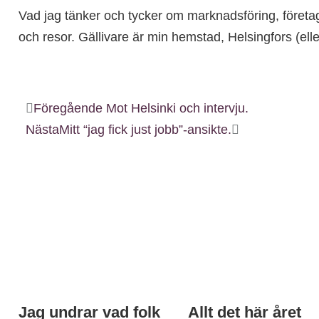
Vad jag tänker och tycker om marknadsföring, företa
och resor. Gällivare är min hemstad, Helsingfors (ell
Föregående
Mot Helsinki och intervju.
Nästa
Mitt “jag fick just jobb”-ansikte.
Jag undrar vad folk
Allt det här året