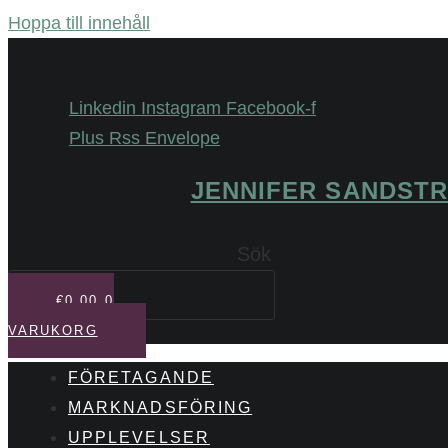
Hoppa till innehåll
Linkedin
Instagram
Facebook-f
Plus
Rss
Envelope
JENNIFER SANDST
Sök
€
0,00
0
VARUKORG
FÖRETAGANDE
MARKNADSFÖRING
UPPLEVELSER