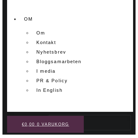
OM
Om
Kontakt
Nyhetsbrev
Bloggsamarbeten
I media
PR & Policy
In English
Sök
€
0,00
0
VARUKORG