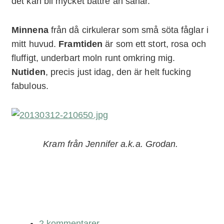
det kan bli mycket bättre än såhär.
Minnena
från då cirkulerar som små söta fåglar i
mitt huvud.
Framtiden
är som ett stort, rosa och
fluffigt, underbart moln runt omkring mig.
Nutiden
, precis just idag, den är helt fucking
fabulous.
Kram från Jennifer a.k.a. Grodan.
2 kommentarer