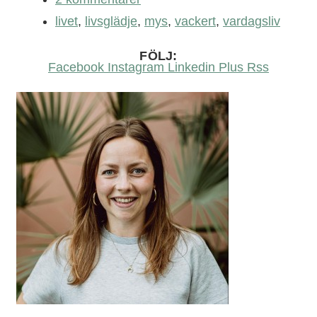
livet
,
livsglädje
,
mys
,
vackert
,
vardagsliv
FÖLJ:
Facebook
Instagram
Linkedin
Plus
Rss