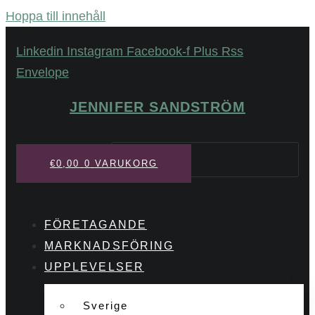
Hoppa till innehåll
Linkedin
Instagram
Facebook-f
Plus
Rss
Envelope
JENNIFER SANDSTRÖM
Sök
€
0,00
0
VARUKORG
FÖRETAGANDE
MARKNADSFÖRING
UPPLEVELSER
Sverige