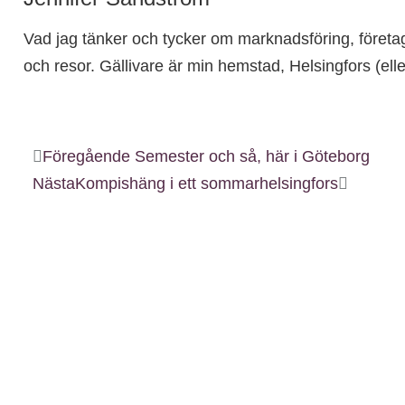
Vad jag tänker och tycker om marknadsföring, företa
och resor. Gällivare är min hemstad, Helsingfors (ell
Föregående
Semester och så, här i Göteborg
Nästa
Kompishäng i ett sommarhelsingfors