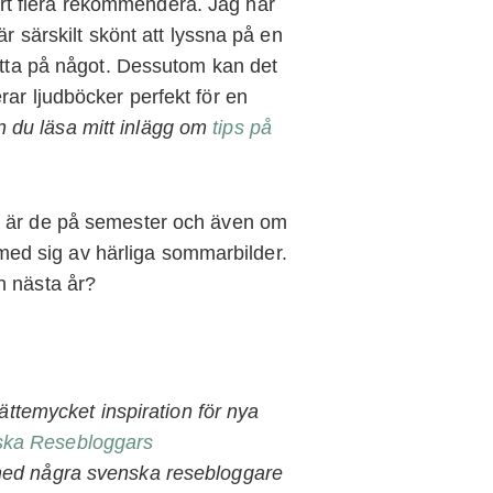
rt flera rekommendera. Jag har
r särskilt skönt att lyssna på en
titta på något. Dessutom kan det
ar ljudböcker perfekt för en
an du läsa mitt inlägg om
tips på
å är de på semester och även om
a med sig av härliga sommarbilder.
n nästa år?
jättemycket inspiration för nya
ka Resebloggars
med några svenska resebloggare