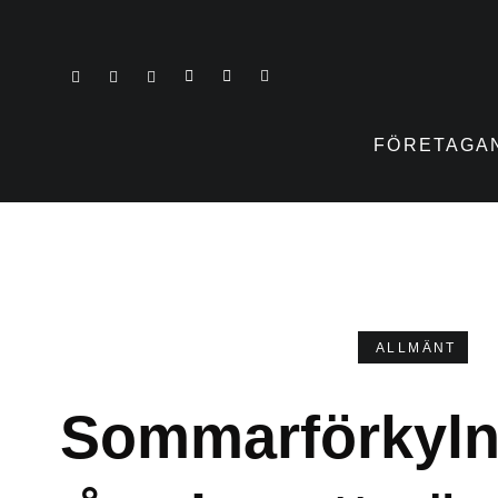
FÖRETAGA
ALLMÄNT
Sommarförkylni