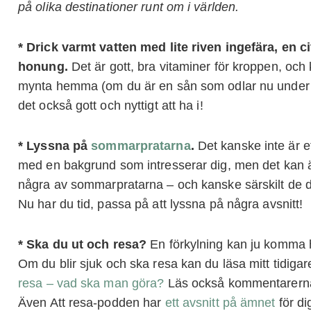
på olika destinationer runt om i världen.
* Drick varmt vatten med lite riven ingefära, en 
honung.
Det är gott, bra vitaminer för kroppen, oc
mynta hemma (om du är en sån som odlar nu under 
det också gott och nyttigt att ha i!
* Lyssna på
sommarpratarna
.
Det kanske inte är e
med en bakgrund som intresserar dig, men det kan ä
några av sommarpratarna – och kanske särskilt de du
Nu har du tid, passa på att lyssna på några avsnitt!
* Ska du ut och resa?
En förkylning kan ju komma h
Om du blir sjuk och ska resa kan du läsa mitt tidiga
resa – vad ska man göra?
Läs också kommentarerna u
Även Att resa-podden har
ett avsnitt på ämnet
för di