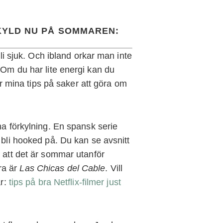
KYLD NU PÅ SOMMAREN:
bli sjuk. Och ibland orkar man inte
 Om du har lite energi kan du
 är mina tips på saker att göra om
na förkylning. En spansk serie
 bli hooked på. Du kan se avsnitt
 att det är sommar utanför
ra är
Las Chicas del Cable
. Vill
är:
tips på bra Netflix-filmer just