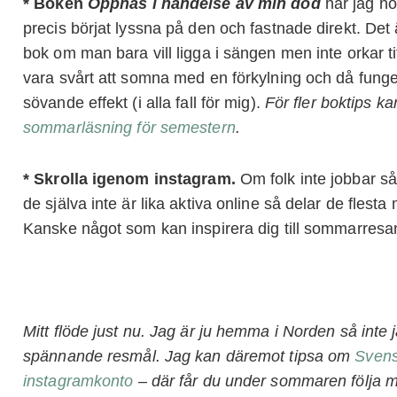
* Boken
Öppnas i händelse av min död
har jag hö
precis börjat lyssna på den och fastnade direkt. Det ä
bok om man bara vill ligga i sängen men inte orkar 
vara svårt att somna med en förkylning och då funger
sövande effekt (i alla fall för mig).
För fler boktips k
sommarläsning för semestern
.
* Skrolla igenom instagram.
Om folk inte jobbar s
de själva inte är lika aktiva online så delar de flest
Kanske något som kan inspirera dig till sommarresa
Mitt flöde just nu. Jag är ju hemma i Norden så inte 
spännande resmål. Jag kan däremot tipsa om
Svens
instagramkonto
– där får du under sommaren följa 