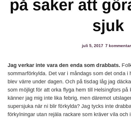
på saker att gör
sjuk
juli 5, 2017
7 kommentar
Jag verkar inte vara den enda som drabbats.
Folk
sommarförkylda. Det var i måndags som det onda i 
blev värre under dagen. Och på tisdag låg jag däcka
som möjligt för att orka flyga hem till Helsingfors på
känner jag mig inte lika febrig, men däremot utslagen
supersjuka när ni blir förkylda? Jag tycks inte drab
förkylningar utan rejäla rackare som kräver vila och 