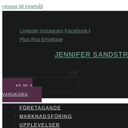
Hoppa till innehåll
Linkedin
Instagram
Facebook-f
Plus
Rss
Envelope
JENNIFER SANDST
Sök
€
0,00
0
VARUKORG
FÖRETAGANDE
MARKNADSFÖRING
UPPLEVELSER