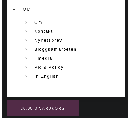
OM
Om
Kontakt
Nyhetsbrev
Bloggsamarbeten
I media
PR & Policy
In English
Sök
€
0,00
0
VARUKORG