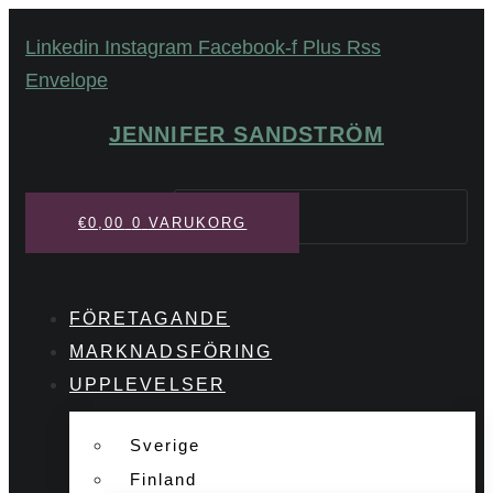
Hoppa
Linkedin
Instagram
Facebook-f
Plus
Rss
till
Envelope
innehåll
JENNIFER SANDSTRÖM
Sök
€
0,00
0
VARUKORG
FÖRETAGANDE
MARKNADSFÖRING
UPPLEVELSER
Sverige
Finland