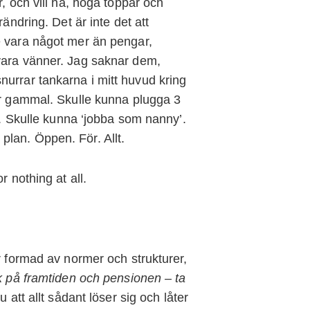
r, och vill ha, höga toppar och
rändring. Det är inte det att
e vara något mer än pengar,
vara vänner. Jag saknar dem,
nurrar tankarna i mitt huvud kring
 år gammal. Skulle kunna plugga 3
rg. Skulle kunna ‘jobba som nanny’.
lan. Öppen. För. Allt.
r nothing at all.
r formad av normer och strukturer,
nk på framtiden och pensionen – ta
 att allt sådant löser sig och låter