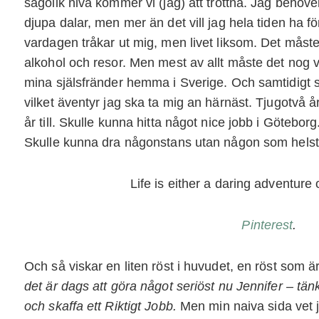
sagolik nivå kommer vi (jag) att tröttna. Jag behöve
djupa dalar, men mer än det vill jag hela tiden ha fö
vardagen tråkar ut mig, men livet liksom. Det måst
alkohol och resor. Men mest av allt måste det nog 
mina själsfränder hemma i Sverige. Och samtidigt s
vilket äventyr jag ska ta mig an härnäst. Tjugotvå
år till. Skulle kunna hitta något nice jobb i Götebo
Skulle kunna dra någonstans utan någon som helst p
Life is either a daring adventure o
Pinterest
.
Och så viskar en liten röst i huvudet, en röst som ä
det är dags att göra något seriöst nu Jennifer – tä
och skaffa ett Riktigt Jobb.
Men min naiva sida vet ju