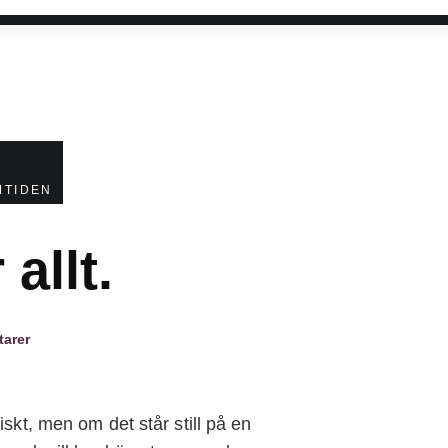
G
MTIDEN
allt.
arer
iskt, men om det står still på en