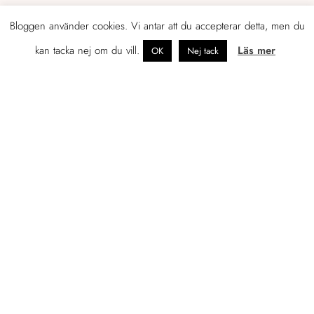
Bloggen använder cookies. Vi antar att du accepterar detta, men du
kan tacka nej om du vill.
Läs mer
OK
Nej tack
OM JENNIFER
Tidigare egenföretagare som just nu
leder marknadsföringen av en
konsultbyrå i Helsingfors.
Mitt namn är Jennifer Sandström och jag
tycker och tänker en hel del om
marknadsföring, företagande, foto,
skrivande, böcker, resor och sådant som
rör livet som svensk i Finland.
Gällivare är min hemstad, Göteborg