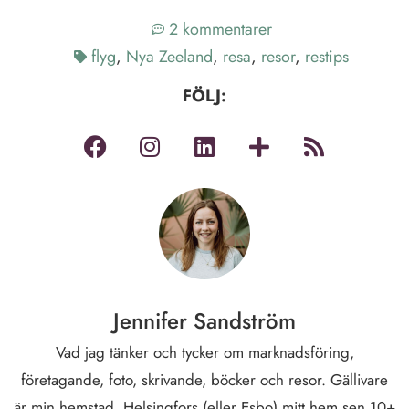
2 kommentarer
flyg
,
Nya Zeeland
,
resa
,
resor
,
restips
FÖLJ:
Jennifer Sandström
Vad jag tänker och tycker om marknadsföring,
företagande, foto, skrivande, böcker och resor. Gällivare
är min hemstad, Helsingfors (eller Esbo) mitt hem sen 10+