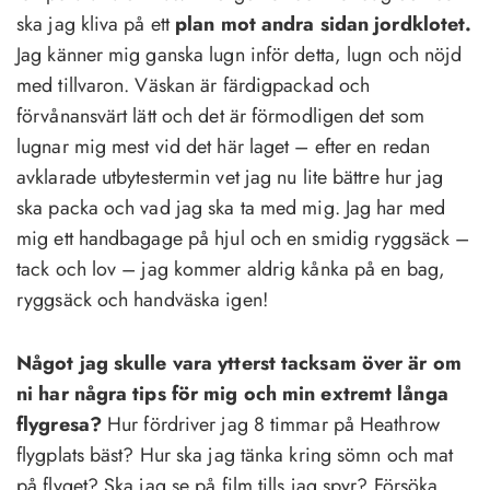
ska jag kliva på ett
plan mot andra sidan jordklotet.
Jag känner mig ganska lugn inför detta, lugn och nöjd
med tillvaron. Väskan är färdigpackad och
förvånansvärt lätt och det är förmodligen det som
lugnar mig mest vid det här laget – efter en redan
avklarade utbytestermin vet jag nu lite bättre hur jag
ska packa och vad jag ska ta med mig. Jag har med
mig ett handbagage på hjul och en smidig ryggsäck –
tack och lov – jag kommer aldrig kånka på en bag,
ryggsäck och handväska igen!
Något jag skulle vara ytterst tacksam över är om
ni har några tips för mig och min extremt långa
flygresa?
Hur fördriver jag 8 timmar på Heathrow
flygplats bäst? Hur ska jag tänka kring sömn och mat
på flyget? Ska jag se på film tills jag spyr? Försöka