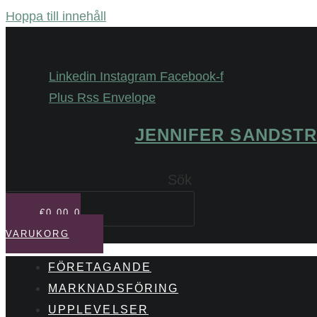
Hoppa till innehåll
Linkedin
Instagram
Facebook-f
Plus
Rss
Envelope
JENNIFER SANDST
Sök
€
0,00
0
VARUKORG
FÖRETAGANDE
MARKNADSFÖRING
UPPLEVELSER