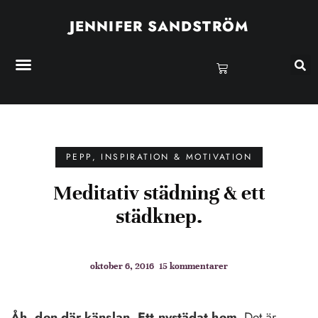
JENNIFER SANDSTRÖM
PEPP, INSPIRATION & MOTIVATION
Meditativ städning & ett
städknep.
oktober 6, 2016
15 kommentarer
Åh, den där känslan. Ett nystädat hem
. Det är