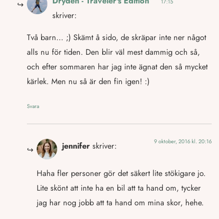
Dryden - Traveler's Edition
17:15
skriver:
Två barn… ;) Skämt å sido, de skräpar inte ner något
alls nu för tiden. Den blir väl mest dammig och så,
och efter sommaren har jag inte ägnat den så mycket
kärlek. Men nu så är den fin igen! :)
Svara
9 oktober, 2016 kl. 20:16
jennifer
skriver:
Haha fler personer gör det säkert lite stökigare jo.
Lite skönt att inte ha en bil att ta hand om, tycker
jag har nog jobb att ta hand om mina skor, hehe.