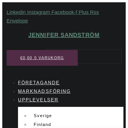
Hoppa
Linkedin
Instagram
Facebook-f
Plus
Rss
till
Envelope
innehåll
JENNIFER SANDSTRÖM
Sök
€
0,00
0
VARUKORG
FÖRETAGANDE
MARKNADSFÖRING
UPPLEVELSER
Sverige
Finland