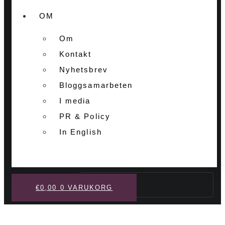
OM
Om
Kontakt
Nyhetsbrev
Bloggsamarbeten
I media
PR & Policy
In English
Sök
€
0,00
0
VARUKORG