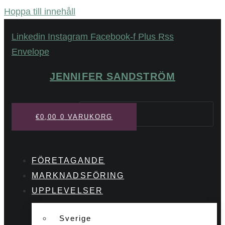
Hoppa till innehåll
Linkedin
Instagram
Facebook-f
Plus
Rss
Envelope
JENNIFER SANDSTRÖM
Sök
€
0,00
0
VARUKORG
FÖRETAGANDE
MARKNADSFÖRING
UPPLEVELSER
Sverige