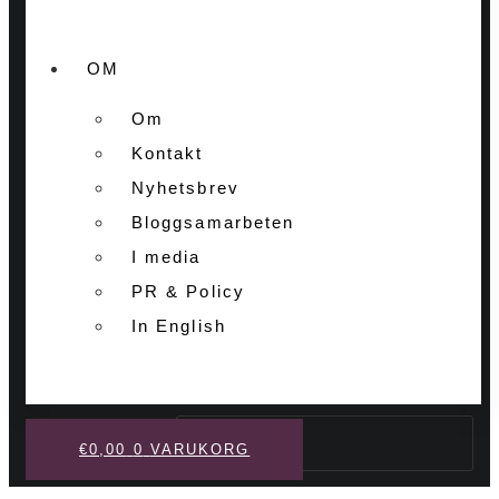
OM
Om
Kontakt
Nyhetsbrev
Bloggsamarbeten
I media
PR & Policy
In English
Sök
€
0,00
0
VARUKORG