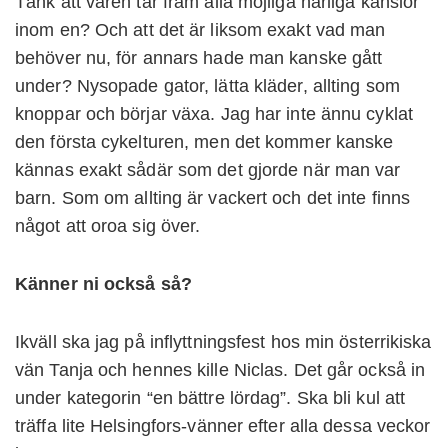
Tänk att våren tar fram alla möjliga härliga känslor
inom en? Och att det är liksom exakt vad man
behöver nu, för annars hade man kanske gått
under? Nysopade gator, lätta kläder, allting som
knoppar och börjar växa. Jag har inte ännu cyklat
den första cykelturen, men det kommer kanske
kännas exakt sådär som det gjorde när man var
barn. Som om allting är vackert och det inte finns
något att oroa sig över.
Känner ni också så?
Ikväll ska jag på inflyttningsfest hos min österrikiska
vän Tanja och hennes kille Niclas. Det går också in
under kategorin “en bättre lördag”. Ska bli kul att
träffa lite Helsingfors-vänner efter alla dessa veckor