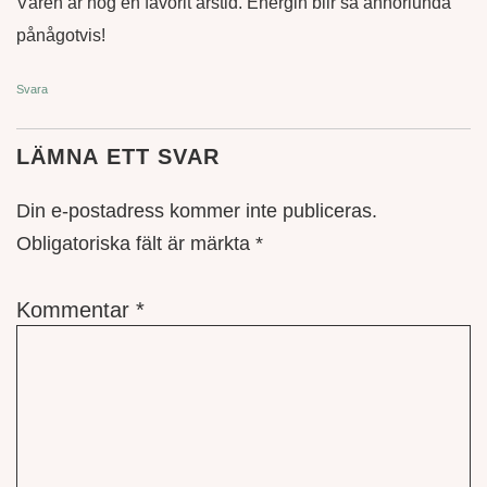
Våren är nog en favorit årstid. Energin blir så annorlunda
pånågotvis!
Svara
LÄMNA ETT SVAR
Din e-postadress kommer inte publiceras.
Obligatoriska fält är märkta
*
Kommentar
*