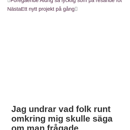
Föregående
Aldrig så lycklig som på resande fot
Nästa
Ett nytt projekt på gång
Jag undrar vad folk runt
omkring mig skulle säga
om man frågade