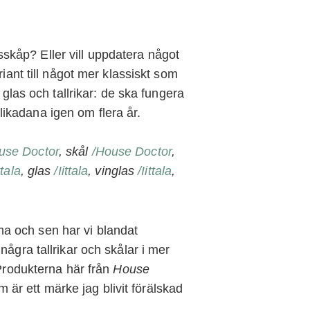
skåp? Eller vill uppdatera något
iant till något mer klassiskt som
 glas och tallrikar: de ska fungera
ikadana igen om flera år.
use Doctor
, skål
/House Doctor
,
ttala
, glas
/Iittala
, vinglas
/Iittala
,
tema och sen har vi blandat
ågra tallrikar och skålar i mer
 Produkterna här från
House
 är ett märke jag blivit förälskad