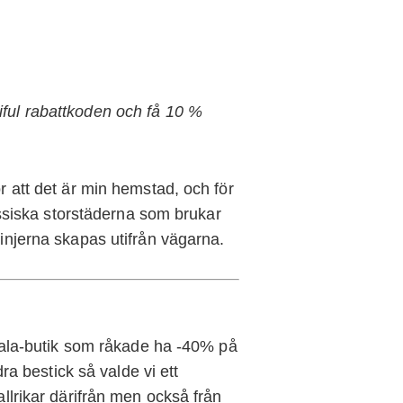
ul rabattkoden och få 10 %
ör att det är min hemstad, och för
klassiska storstäderna som brukar
linjerna skapas utifrån vägarna.
ittala-butik som råkade ha -40% på
dra bestick så valde vi ett
allrikar därifrån men också från