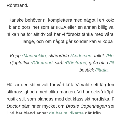
Rörstrand.
Kanske behöver ni komplettera med något i ert köks
bland porslinet som är IKEA eller en annan billig var
ni kan ha för alltid? Så har vi försökt tänka med våra
länge, och om något går sönder kan vi köpa l
Kopp
/Marimekko
, skärbräda
/Andersen
, tallrik
/Ho
djuptallrik
/Rörstrand
, skål
/Rörstrand
, gråa glas
/Ii
bestick
/Iittala
.
Här är den stil vi valt för vårt kök. Vi valde ett färg
stilmässigt och med olika märken. Vi har också köpt n
rustik stil, som blandas med det klassiskt nordiska.
Doctor
påminner mycket om
Broste Copenhagen
som
i. Vi har bland annat
de här tallrikarna
därifrån.