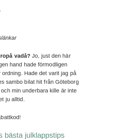
7
slänkar
apropå vadå?
Jo, just den här
å egen hand hade förmodligen
er ordning. Hade det varit jag på
sambo bilat hit från Göteborg
 och min underbara kille är inte
 ju alltid.
abattkod!
s bästa julklappstips