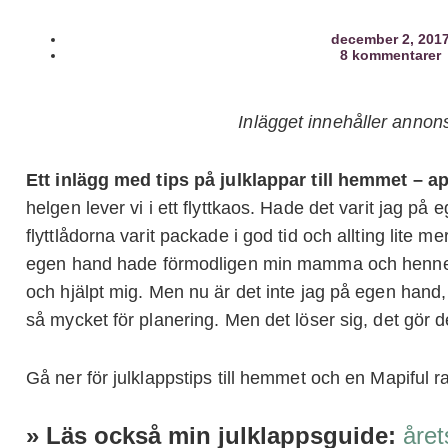
december 2, 201
8 kommentarer
Inlägget innehåller annon
Ett inlägg med tips på julklappar till hemmet – 
helgen lever vi i ett flyttkaos. Hade det varit jag p
flyttlådorna varit packade i god tid och allting lite m
egen hand hade förmodligen min mamma och hennes 
och hjälpt mig. Men nu är det inte jag på egen hand,
så mycket för planering. Men det löser sig, det gör det
Gå ner för julklappstips till hemmet och en Mapiful r
» Läs också min julklappsguide:
året