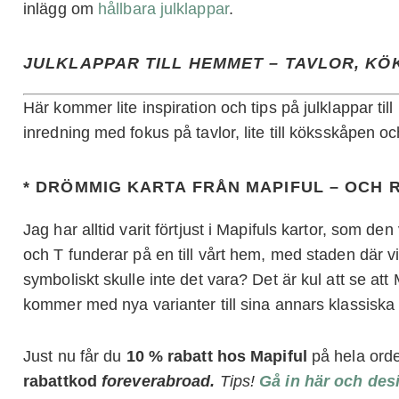
inlägg om
hållbara julklappar
.
JULKLAPPAR TILL HEMMET – TAVLOR, KÖ
Här kommer lite inspiration och tips på julklappar til
inredning med fokus på tavlor, lite till köksskåpen o
* DRÖMMIG KARTA FRÅN MAPIFUL – OCH
Jag har alltid varit förtjust i Mapifuls kartor, som d
och T funderar på en till vårt hem, med staden där vi
symboliskt skulle inte det vara? Det är kul att se at
kommer med nya varianter till sina annars klassiska
Just nu får du
10 % rabatt hos Mapiful
på hela ord
rabattkod
foreverabroad.
Tips!
Gå in här och des