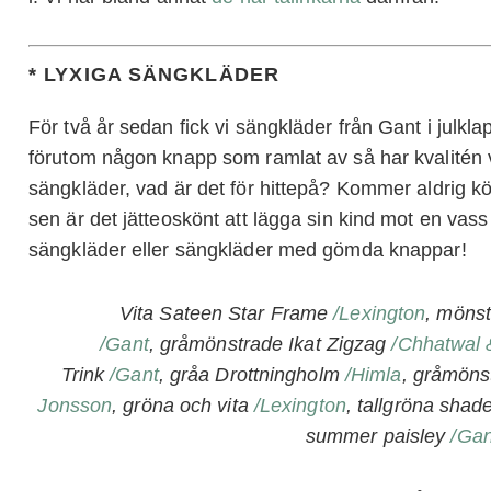
* LYXIGA SÄNGKLÄDER
För två år sedan fick vi sängkläder från Gant i julklap
förutom någon knapp som ramlat av så har kvalitén v
sängkläder, vad är det för hittepå? Kommer aldrig köp
sen är det jätteoskönt att lägga sin kind mot en vas
sängkläder eller sängkläder med gömda knappar!
Vita Sateen Star Frame
/Lexington
, möns
/Gant
, gråmönstrade Ikat Zigzag
/Chhatwal 
Trink
/Gant
, gråa Drottningholm
/Himla
, gråmöns
Jonsson
, gröna och vita
/Lexington
, tallgröna sha
summer paisley
/Gan