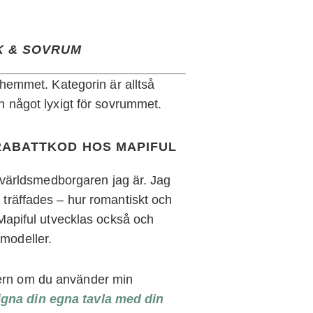
K & SOVRUM
l hemmet. Kategorin är alltså
ch något lyxigt för sovrummet.
 RABATTKOD HOS MAPIFUL
en världsmedborgaren jag är. Jag
 träffades – hur romantiskt och
t Mapiful utvecklas också och
 modeller.
ern om du använder min
igna din egna tavla med din