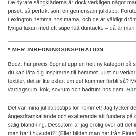
De dyrare sängkläderna är dock verkligen något ma
priset, så perfekt som en gemensam julklapp. Föruto
Lexington hemma hos mama, och de är väldigt dröm
lyxiga laxan med ett superlätt duntäcke – då är man 
* MER INREDNINGSINSPIRATION
Boozt har precis öppnat upp en helt ny kategori på s
du kan låta dig inspireras till hemmet. Just nu verka
textiler, det är lite oklart om det kommer förbli så? Men
vardagsrum, kök, sovrum och badrum hos dem.
Här
Det var mina julklappstips för hemmet! Jag tycker det
ångestframkallande och exalterande att fundera på o
salig blandning. Dessutom är jag orolig över att det i
man har i huvudet?! (Eller bilden man har från Pint