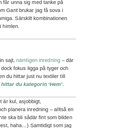
n får unna sig med tanke på
m Gant brukar jag få sova i
miga. Särskilt kombinationen
i himlen.
in sajt,
nämligen inredning
– där
r dock fokus ligga på tyger och
 du hittar just nu textiler till
 hittar du kategorin ‘Hem’
.
 är kul, asjobbigt,
ch planera inredning – alltså en
nte ska bli sådär fint som bilden
erest, haha…) Samtidigt som jag