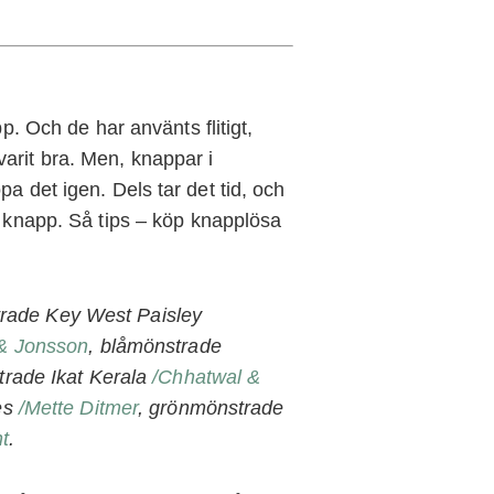
p. Och de har använts flitigt,
arit bra. Men, knappar i
a det igen. Dels tar det tid, och
s knapp. Så tips – köp knapplösa
trade Key West Paisley
& Jonsson
, blåmönstrade
trade Ikat Kerala
/Chhatwal &
des
/Mette Ditmer
, grönmönstrade
t
.