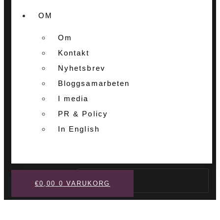
OM
Om
Kontakt
Nyhetsbrev
Bloggsamarbeten
I media
PR & Policy
In English
Sök
€
0,00
0
VARUKORG