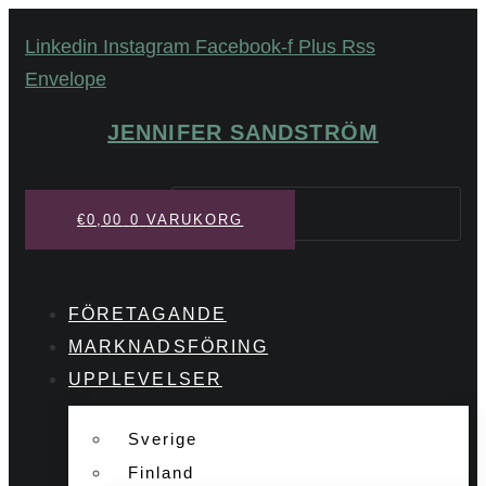
Hoppa
Linkedin
Instagram
Facebook-f
Plus
Rss
till
Envelope
innehåll
JENNIFER SANDSTRÖM
Sök
€
0,00
0
VARUKORG
FÖRETAGANDE
MARKNADSFÖRING
UPPLEVELSER
Sverige
Finland