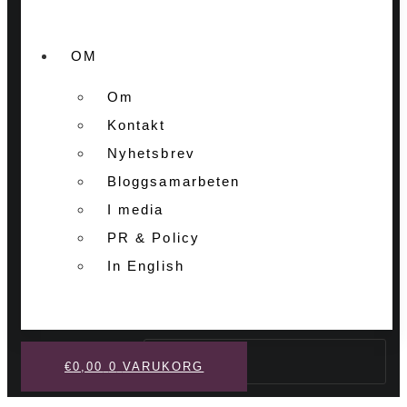
OM
Om
Kontakt
Nyhetsbrev
Bloggsamarbeten
I media
PR & Policy
In English
Sök
€
0,00
0
VARUKORG