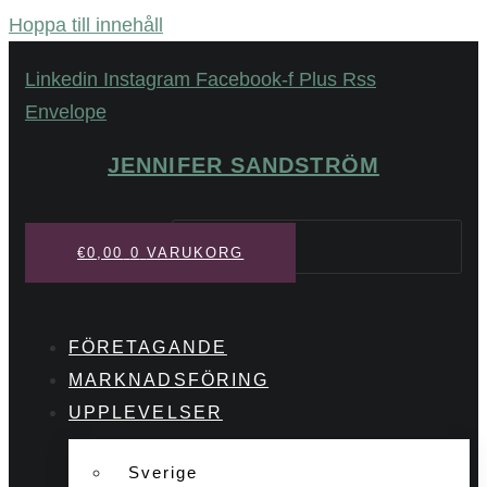
Hoppa till innehåll
Linkedin
Instagram
Facebook-f
Plus
Rss
Envelope
JENNIFER SANDSTRÖM
Sök
€
0,00
0
VARUKORG
FÖRETAGANDE
MARKNADSFÖRING
UPPLEVELSER
Sverige