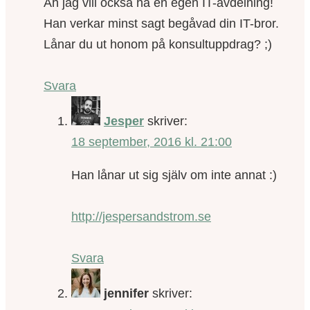
Åh jag vill också ha en egen IT-avdelning!
Han verkar minst sagt begåvad din IT-bror.
Lånar du ut honom på konsultuppdrag? ;)
Svara
Jesper
skriver:
18 september, 2016 kl. 21:00
Han lånar ut sig själv om inte annat :)
http://jespersandstrom.se
Svara
jennifer
skriver: