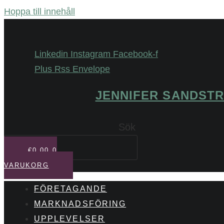
Hoppa till innehåll
Linkedin
Instagram
Facebook-f
Plus
Rss
Envelope
JENNIFER SANDST
Sök
€
0,00
0
VARUKORG
FÖRETAGANDE
MARKNADSFÖRING
UPPLEVELSER