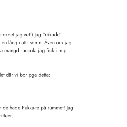
ordet jag vet!) Jag “råkade”
få en lång natts sömn. Även om jag
na mängd ruccola jag fick i mig
let där vi bor pga detta:
och de hade Pukka-te på rummet! Jag
tteer.