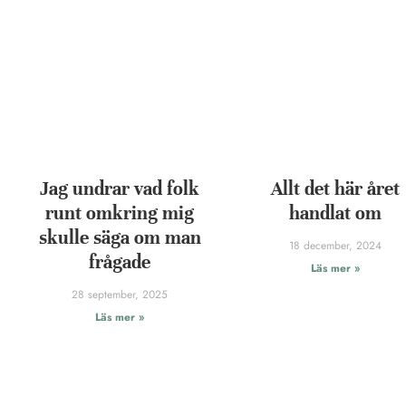
Jag undrar vad folk
Allt det här året
runt omkring mig
handlat om
skulle säga om man
18 december, 2024
frågade
Läs mer »
28 september, 2025
Läs mer »