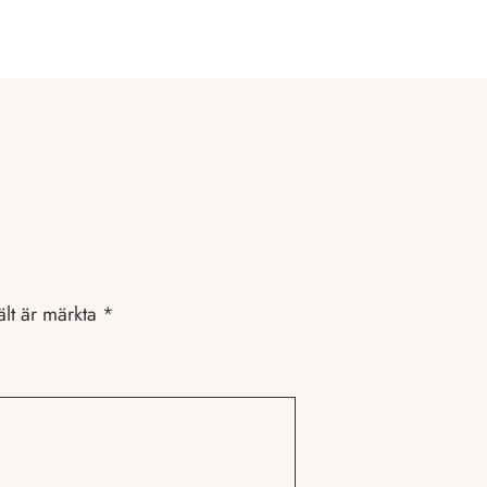
ält är märkta
*