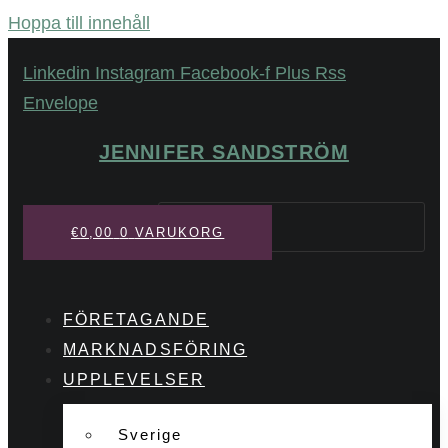
Hoppa till innehåll
Linkedin
Instagram
Facebook-f
Plus
Rss
Envelope
JENNIFER SANDSTRÖM
Sök
€
0,00
0
VARUKORG
FÖRETAGANDE
MARKNADSFÖRING
UPPLEVELSER
Sverige