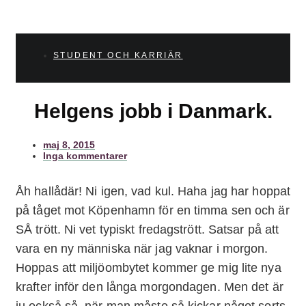
STUDENT OCH KARRIÄR
Helgens jobb i Danmark.
maj 8, 2015
Inga kommentarer
Åh hallådär! Ni igen, vad kul. Haha jag har hoppat
på tåget mot Köpenhamn för en timma sen och är
SÅ trött. Ni vet typiskt fredagstrött. Satsar på att
vara en ny människa när jag vaknar i morgon.
Hoppas att miljöombytet kommer ge mig lite nya
krafter inför den långa morgondagen. Men det är
ju också så, när man måste så kickar något sorts