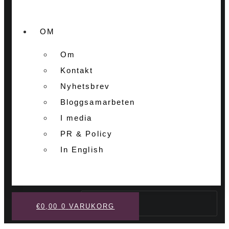
OM
Om
Kontakt
Nyhetsbrev
Bloggsamarbeten
I media
PR & Policy
In English
Sök
€
0,00
0
VARUKORG