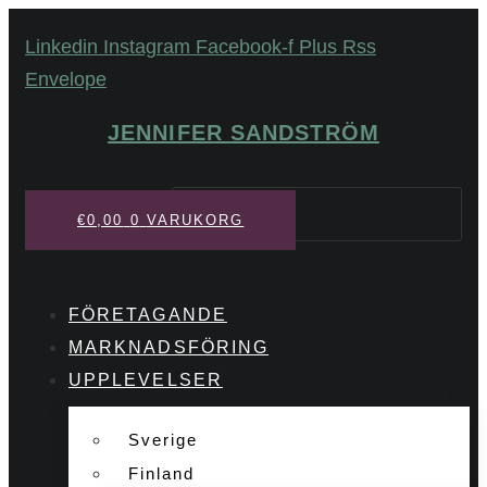
Hoppa
Linkedin
Instagram
Facebook-f
Plus
Rss
till
Envelope
innehåll
JENNIFER SANDSTRÖM
Sök
€
0,00
0
VARUKORG
FÖRETAGANDE
MARKNADSFÖRING
UPPLEVELSER
Sverige
Finland