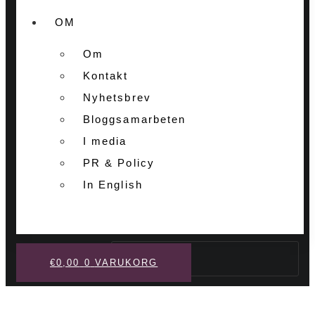
OM
Om
Kontakt
Nyhetsbrev
Bloggsamarbeten
I media
PR & Policy
In English
Sök
€
0,00
0
VARUKORG