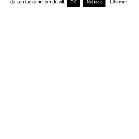
du kan tacka nej om du vill.
Läs mer
OK
Nej tack
OM JENNIFER
Tidigare egenföretagare som just nu
leder marknadsföringen av en
konsultbyrå i Helsingfors.
Mitt namn är Jennifer Sandström och
jag tycker och tänker en hel del om
marknadsföring, företagande, foto,