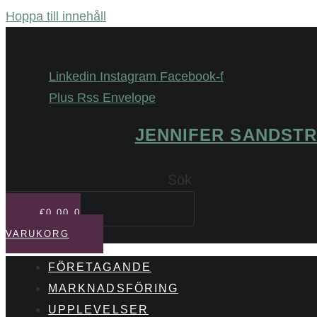
Hoppa till innehåll
Linkedin
Instagram
Facebook-f
Plus
Rss
Envelope
JENNIFER SANDST
Sök
€
0,00
0
VARUKORG
FÖRETAGANDE
MARKNADSFÖRING
UPPLEVELSER