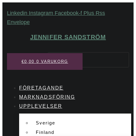
Hoppa
Linkedin
Instagram
Facebook-f
Plus
Rss
till
Envelope
innehåll
JENNIFER SANDSTRÖM
Sök
€
0,00
0
VARUKORG
FÖRETAGANDE
MARKNADSFÖRING
UPPLEVELSER
Sverige
Finland