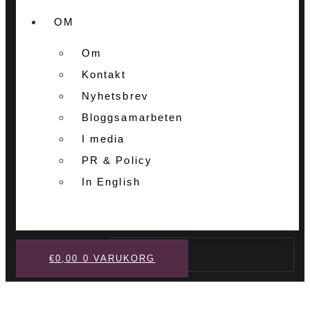
OM
Om
Kontakt
Nyhetsbrev
Bloggsamarbeten
I media
PR & Policy
In English
Sök
€
0,00
0
VARUKORG