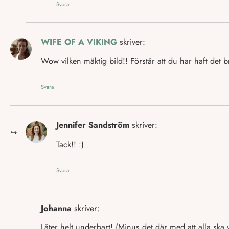
Svara
WIFE OF A VIKING
skriver:
Wow vilken mäktig bild!! Förstår att du har haft det b
Svara
Jennifer Sandström
skriver:
Tack!! :)
Svara
Johanna
skriver:
Låter helt underbart! (Minus det där med att alla ska