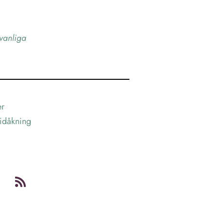
 vanliga
er
idåkning