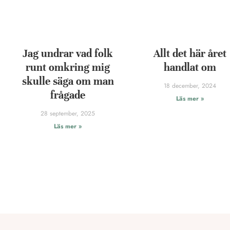
Jag undrar vad folk
Allt det här året
runt omkring mig
handlat om
skulle säga om man
18 december, 2024
frågade
Läs mer »
28 september, 2025
Läs mer »