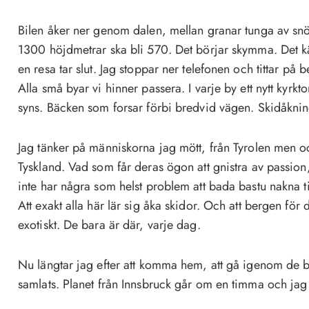
Bilen åker ner genom dalen, mellan granar tunga av snön
1300 höjdmetrar ska bli 570. Det börjar skymma. Det kä
en resa tar slut. Jag stoppar ner telefonen och tittar på 
Alla små byar vi hinner passera. I varje by ett nytt kyrkt
syns. Bäcken som forsar förbi bredvid vägen. Skidåkni
Jag tänker på människorna jag mött, från Tyrolen men o
Tyskland. Vad som får deras ögon att gnistra av passion,
inte har några som helst problem att bada bastu nakna
Att exakt alla här lär sig åka skidor. Och att bergen för 
exotiskt. De bara är där, varje dag.
Nu längtar jag efter att komma hem, att gå igenom de b
samlats. Planet från Innsbruck går om en timma och jag