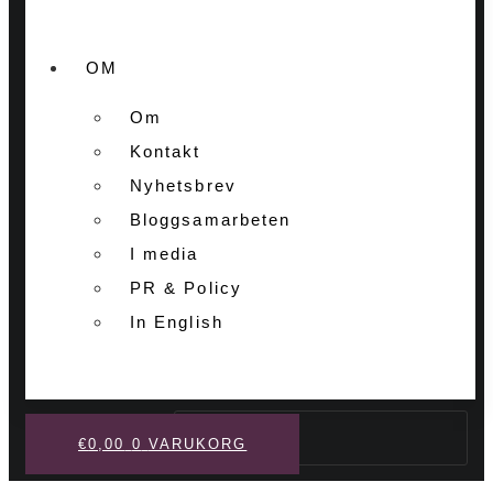
OM
Om
Kontakt
Nyhetsbrev
Bloggsamarbeten
I media
PR & Policy
In English
Sök
€
0,00
0
VARUKORG