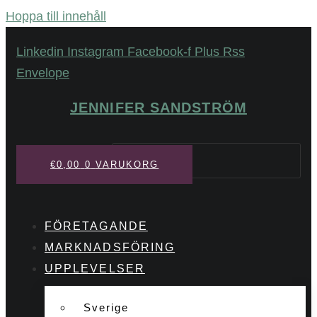
Hoppa till innehåll
Linkedin
Instagram
Facebook-f
Plus
Rss
Envelope
JENNIFER SANDSTRÖM
Sök
€
0,00
0
VARUKORG
FÖRETAGANDE
MARKNADSFÖRING
UPPLEVELSER
Sverige