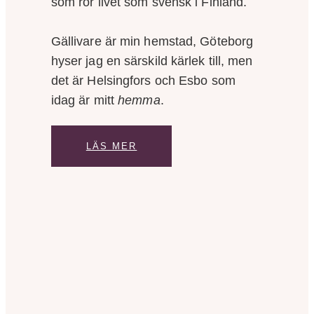
som rör livet som svensk i Finland.
Gällivare är min hemstad, Göteborg
hyser jag en särskild kärlek till, men
det är Helsingfors och Esbo som
idag är mitt
hemma
.
LÄS MER