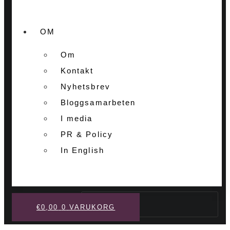
OM
Om
Kontakt
Nyhetsbrev
Bloggsamarbeten
I media
PR & Policy
In English
Sök
€
0,00
0
VARUKORG