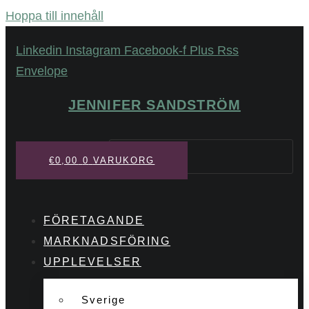
Hoppa till innehåll
Linkedin
Instagram
Facebook-f
Plus
Rss
Envelope
JENNIFER SANDSTRÖM
Sök
€
0,00
0
VARUKORG
FÖRETAGANDE
MARKNADSFÖRING
UPPLEVELSER
Sverige