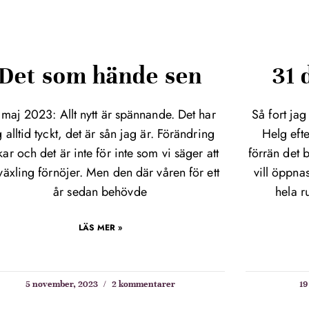
Det som hände sen
31
 maj 2023: Allt nytt är spännande. Det har
Så fort jag
g alltid tyckt, det är sån jag är. Förändring
Helg efte
kar och det är inte för inte som vi säger att
förrän det 
äxling förnöjer. Men den där våren för ett
vill öppnas
år sedan behövde
hela r
LÄS MER »
5 november, 2023
2 kommentarer
19