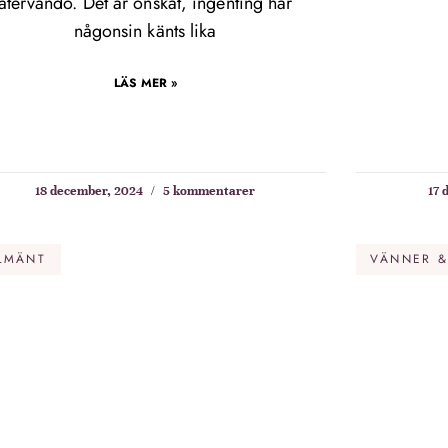
återvändo. Det är önskat, ingenting har
någonsin känts lika
LÄS MER »
18 december, 2024
5 kommentarer
17 
LMÄNT
VÄNNER &