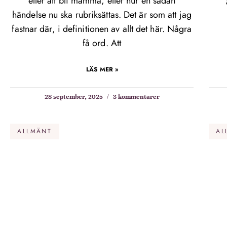
eller att bli mamma, eller hur en sådan
händelse nu ska rubriksättas. Det är som att jag
fastnar där, i definitionen av allt det här. Några
få ord. Att
LÄS MER »
28 september, 2025
3 kommentarer
ALLMÄNT
AL