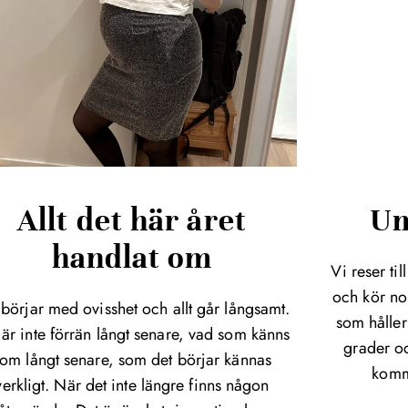
Allt det här året
Um
handlat om
Vi reser til
och kör nor
t börjar med ovisshet och allt går långsamt.
som håller
 är inte förrän långt senare, vad som känns
grader oc
om långt senare, som det börjar kännas
komme
verkligt. När det inte längre finns någon