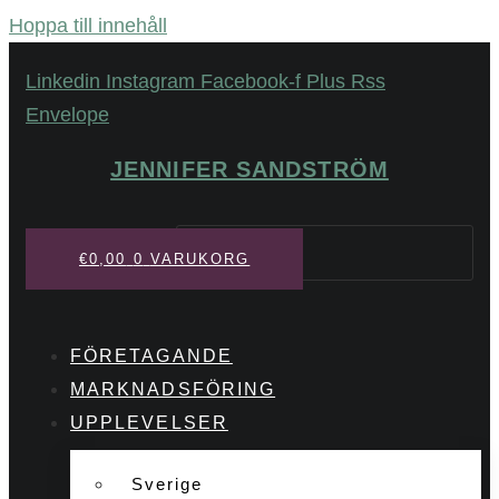
Hoppa till innehåll
Linkedin
Instagram
Facebook-f
Plus
Rss
Envelope
JENNIFER SANDSTRÖM
Sök
€
0,00
0
VARUKORG
FÖRETAGANDE
MARKNADSFÖRING
UPPLEVELSER
Sverige