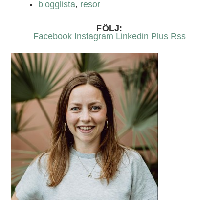
blogglista
,
resor
FÖLJ:
Facebook
Instagram
Linkedin
Plus
Rss