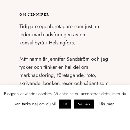
OM JENNIFER
Tidigare egenföretagare som just nu
leder marknadsföringen av en
konsultbyrå i Helsingfors.
Mitt namn är Jennifer Sandström och jag
tycker och tänker en hel del om
marknadsföring, företagande, foto,
skrivande, böcker, resor och sådant som
rör livet som svensk i Finland.
Bloggen använder cookies. Vi antar att du accepterar detta, men du
kan tacka nej om du vill.
Läs mer
OK
Nej tack
Gällivare är min hemstad, Göteborg
hyser jag en särskild kärlek till, men det
är Helsingfors och Esbo som idag är mitt