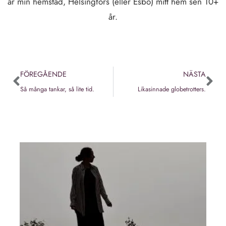
är min hemstad, Helsingfors (eller Esbo) mitt hem sen 10+
år.
FÖREGÅENDE
NÄSTA
Så många tankar, så lite tid.
Likasinnade globetrotters.