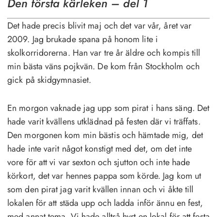
Den första kärleken – del 1
Det hade precis blivit maj och det var vår, året var
2009. Jag brukade spana på honom lite i
skolkorridorerna. Han var tre år äldre och kompis till
min bästa väns pojkvän. De kom från Stockholm och
gick på skidgymnasiet.
En morgon vaknade jag upp som pirat i hans säng. Det
hade varit kvällens utklädnad på festen där vi träffats.
Den morgonen kom min bästis och hämtade mig, det
hade inte varit något konstigt med det, om det inte
vore för att vi var sexton och sjutton och inte hade
körkort, det var hennes pappa som körde. Jag kom ut
som den pirat jag varit kvällen innan och vi åkte till
lokalen för att städa upp och ladda inför ännu en fest,
med annat tema. Vi hade alltså hyrt en lokal för att festa