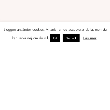
Bloggen använder cookies. Vi antar att du accepterar detta, men du
kan tacka nej om du vill.
Läs mer
OK
Nej tack
OM JENNIFER
Tidigare egenföretagare som just nu
leder marknadsföringen av en
konsultbyrå i Helsingfors.