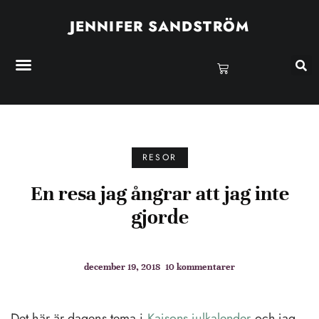
JENNIFER SANDSTRÖM
RESOR
En resa jag ångrar att jag inte
gjorde
december 19, 2018
10 kommentarer
Det här är dagens tema i
Kajsons julkalender
och jag