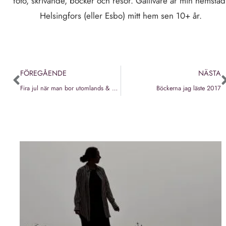
foto, skrivande, böcker och resor. Gällivare är min hemstad
Helsingfors (eller Esbo) mitt hem sen 10+ år.
FÖREGÅENDE
NÄSTA
Fira jul när man bor utomlands & hur man firar jul i Finland
Böckerna jag läste 2017