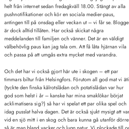
helt från internet sedan fredagkväll 18.00. Stängt av alla
pushnotifikationer och kör en sociala medier-paus,
antingen till på onsdag eller veckan ut – vi får se. Blogg
är dock alltid tillåten. Har också skickat några
meddelanden till familjen och vänner. Det är en väldigt
välbehövlig paus kan jag tala om. Att få låta hjärnan vila
och passa på att umgås extra mycket med varandra.
Och det har vi också gjort här ute i skogen – ett par
timmars biltur från Helsingfors. Förutom all god mat vi äti
(tyckte den finska kålrotslådan och potatislådan var hur
god som helst i år – kanske har mina smaklökar börjat
acklimatisera sig?) så har vi spelat ett par olika spel och
idag pusslat halva dagen. Det är också sjukt mysigt att va
vid en sjö mitt i en skog och bara kunna gå utanför dörr
så är man bland vacker och lugn natur. Vi plockade till o