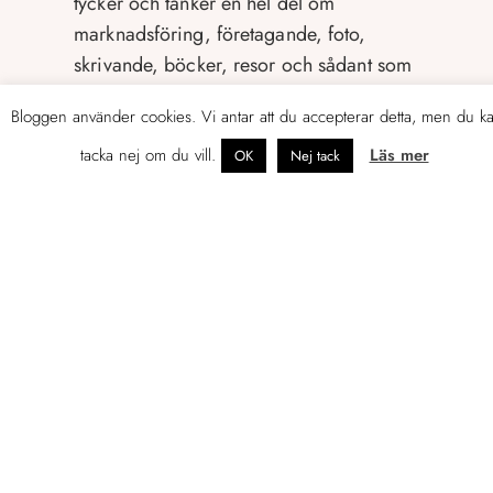
tycker och tänker en hel del om
marknadsföring, företagande, foto,
skrivande, böcker, resor och sådant som
rör livet som svensk i Finland.
Bloggen använder cookies. Vi antar att du accepterar detta, men du k
Gällivare är min hemstad, Göteborg
tacka nej om du vill.
Läs mer
OK
Nej tack
hyser jag en särskild kärlek till, men det
är Helsingfors och Esbo som idag är mitt
hemma
.
LÄS MER