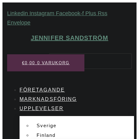
Hoppa
Linkedin
Instagram
Facebook-f
Plus
Rss
till
Envelope
innehåll
JENNIFER SANDSTRÖM
Sök
€
0,00
0
VARUKORG
FÖRETAGANDE
MARKNADSFÖRING
UPPLEVELSER
Sverige
Finland