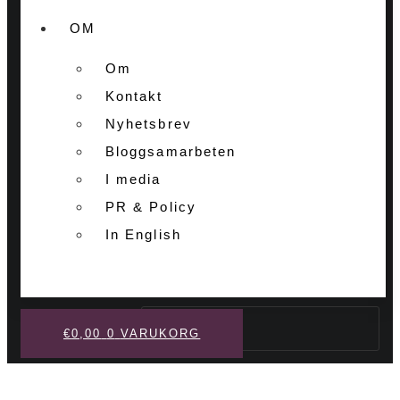
OM
Om
Kontakt
Nyhetsbrev
Bloggsamarbeten
I media
PR & Policy
In English
Sök
€
0,00
0
VARUKORG