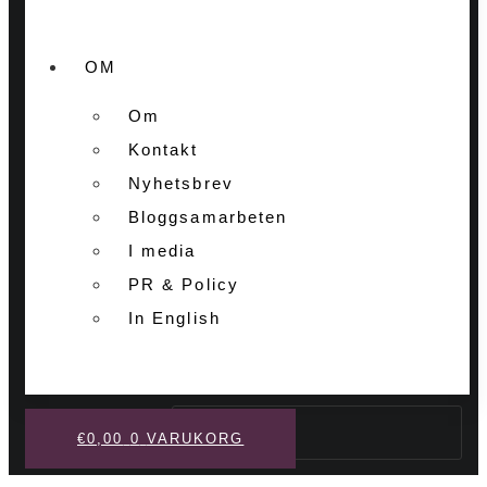
OM
Om
Kontakt
Nyhetsbrev
Bloggsamarbeten
I media
PR & Policy
In English
Sök
€
0,00
0
VARUKORG