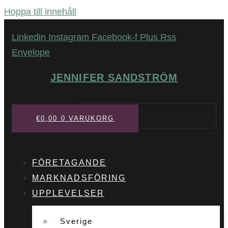
Hoppa till innehåll
Linkedin
Instagram
Facebook-f
Plus
Rss
Envelope
JENNIFER SANDSTRÖM
Sök
€
0,00
0
VARUKORG
FÖRETAGANDE
MARKNADSFÖRING
UPPLEVELSER
Sverige