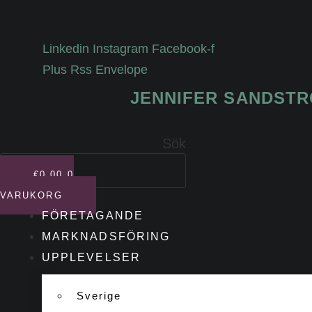
Hoppa
till
Linkedin
Instagram
Facebook-f
innehåll
Plus
Rss
Envelope
JENNIFER SANDST
Sök
€
0,00
0
VARUKORG
FÖRETAGANDE
MARKNADSFÖRING
UPPLEVELSER
Sverige