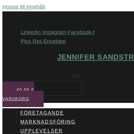
Hoppa till innehåll
Linkedin
Instagram
Facebook-f
Plus
Rss
Envelope
JENNIFER SANDST
Sök
€
0,00
0
VARUKORG
FÖRETAGANDE
MARKNADSFÖRING
UPPLEVELSER